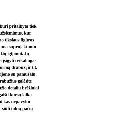
uri pritaikyta tiek
 užsiėmimus, kur
o tikslaus figūros
iama suprojektuoto
ių įgijimui. Jų
įsigyti reikalingas
irmą drabužį ir t.t.
sijono su pamušalu,
rabužius galėsite
žio detalių brėžiniai
aišti kursų laiką
ai kas nepavyko
siūti tokių pačių