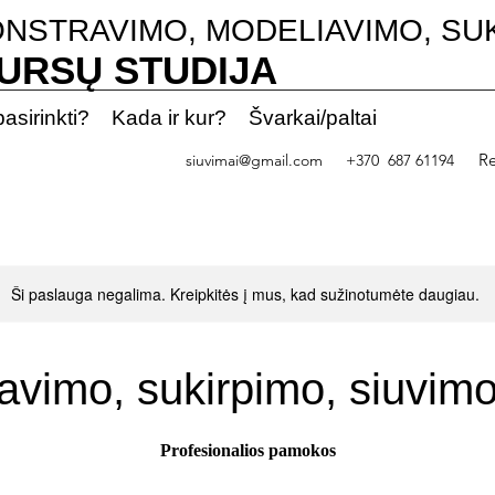
NSTRAVIMO, MODELIAVIMO, SU
KURSŲ STUDIJA
asirinkti?
Kada ir kur?
Švarkai/paltai
Re
siuvimai@gmail.com
+370 687 61194
Ši paslauga negalima. Kreipkitės į mus, kad sužinotumėte daugiau.
avimo, sukirpimo, siuvimo
Profesionalios pamokos