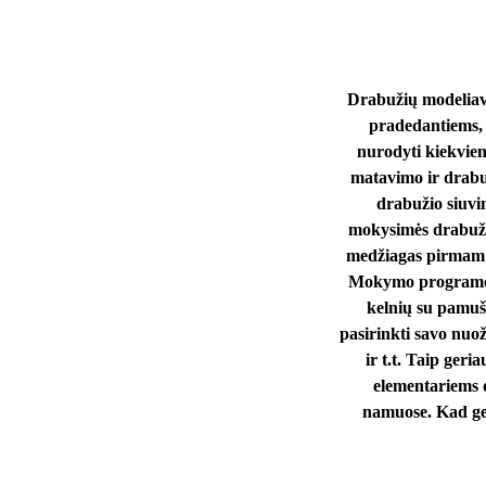
Drabužių modeliavi
pradedantiems, 
nurodyti kiekvien
matavimo ir drabu
drabužio siuvi
mokysimės drabužių
medžiagas pirmam dr
Mokymo programoje 
kelnių su pamuša
pasirinkti savo nuož
ir t.t. Taip ger
elementariems 
namuose. Kad ger