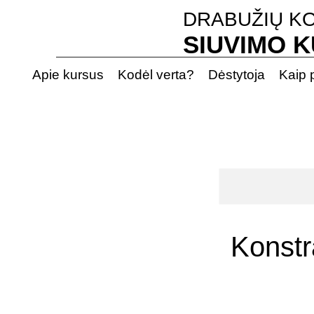
DRABUŽIŲ KO
SIUVIMO 
Apie kursus
Kodėl verta?
Dėstytoja
Kaip p
Konstr