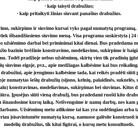
∙ kaip taisyti drabužius;
∙ kaip pritaikyti žinias siuvant panašius drabužius.
mo, sukirpimo ir siuvimo kursai vyks pagal numatytą programą, k
tiek išbandžiusiems siuvimo meną. Visa programa suskirstyta į 24
o užsiėmimo darbai bei priminimai kitai dienai. Bus pradedama nu
žio bazinio brėžinio konstravimo, modeliavimo, sukirpimo ir baig
mu. Todėl pradžioje nebus užsiėmimų, skirtų vien tik pradinių įgūdž
 siuvimo eigoje, pvz., apie medžiagas kalbėsime kai bus reikalinga 
abužiui, apie įrengimus kalbėsime tada, kai reikės pradėti siūti p
numatytas šešių drabužių (sijono, kelnių, palaidinės, suknelės, 
lu) konstravimas, modeliavimas, sukirpimas bei siuvimas. Kitus d
iūra. Įpusėjus siūti vieną drabužį, bus pradedami ruošti kito drabu
iau išnaudosime kursų laiką. Neišvengsime ir namų darbų, nes kam g
darbams. Užsiėmimų metu atliksime tai kas yra sudėtingiau arba t
iau įsisavintumėte numatytą kursą, namuose galėsite konstruoti ir 
modelių drabužius, tik kitai figūrai, o kursų metu konsultuotis.