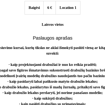
6
eurai
Baigėsi
B
6 €
Location 1
a
i
g
Laisvos vietos
ė
s
Paslaugos aprašas
i
siuvimo kursai, kurių tikslas ne aklai išmokyti pasiūti vieną ar kit
suvokti:
∙ kaip projektuojami drabužiai ir nuo ko reikia pradėti;
 pagal savo figūros išmatavimus sukonstruoti drabužių bazinius brė
modeliuoti įvairių modelių drabužius naudojantis tuo pačiu baziniu
∙ kaip pasidaryti labai patikusio matyto drabužio lekalus;
p drabužio lekalus, pasidarytus iš madų žurnalų, pritaikyti savo fi
∙ kaip drabužio lekalus perdaryti, jei norime panašaus modelio;
∙ kaip sukirpti drabužius;
∙ kaip pasiūti drabužius su primatavimais;