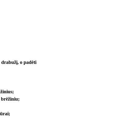
ą drabužį, o padėti
žinius;
 brėžiniu;
gūrai;